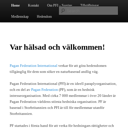
Skip
PFI Sveriges hemsida
Main
Home
Kontakt
Om PFI – Sverige
Tillställningar
to
menu
Searc
primary
Medlemskap
Hedendom
content
Pagan Federation International Sverige
Var hälsad och välkommen!
Pagan Federation International
verkar för att göra hedendomen
tillgänglig för dem som söker en naturbaserad andlig väg.
Pagan Federation International (PFI) är en ideell paraplyorganisation,
och en del av
Pagan Federation
(PF), som är en hednisk
intresseorganisation. Med cirka 7 000 medlemmar i över 20 länder är
Pagan Federation världens största hedniska organisation. PF är
baserad i Storbritannien och PFI är till för medlemmar utanför
Storbritannien.
PF startades i första hand för att verka för hedningars rättigheter och